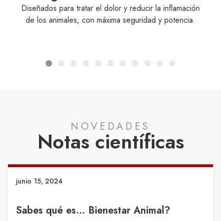
atar el dolor y reducir la inflamación
Soluciones Farmacéut
, con máxima seguridad y potencia.
de los diferentes a
las 
NOVEDADES
Notas científicas
junio 15, 2024
Sabes cómo impacta el dolor en el
Bienestar animal?