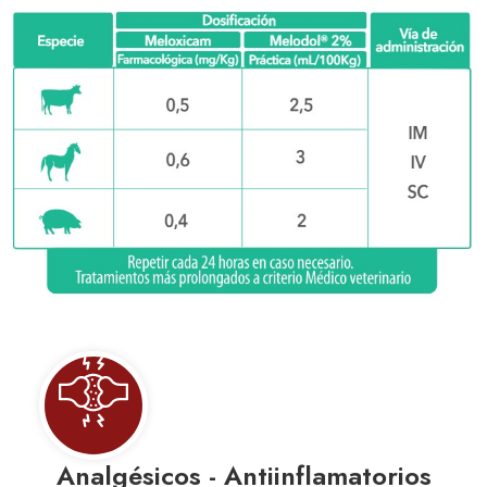
os - Antiinflamatorios
An