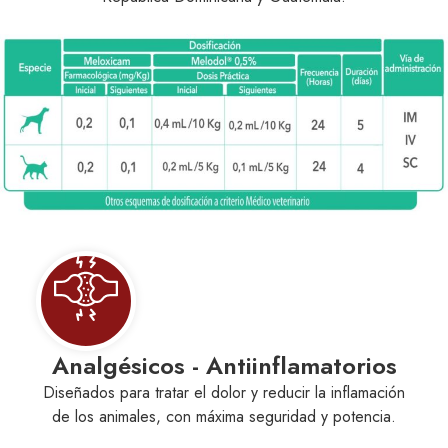
- Antiinflamatorios
Anti
el dolor y reducir la inflamación
Soluciones Farmacéuticas 
n máxima seguridad y potencia.
de los diferentes agente
las diver