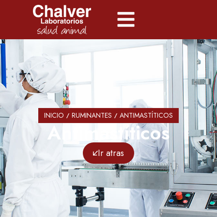
INICIO
RUMINANTES
ANTIMASTÍTICOS
Antimastíticos
Ir atras