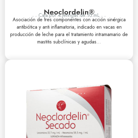
Neoclordelin®
Caja por 4 jeringas de 10 mL
Asociación de tres componentes con acción sinérgica
antibiótica y anti inflamatoria, indicado en vacas en
producción de leche para el tratamiento intramamario de
mastitis subclínicas y agudas…